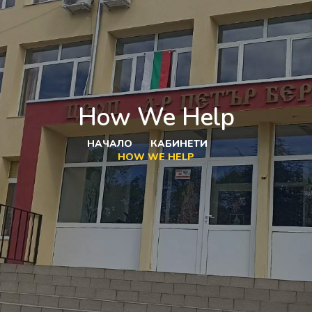
How We Help
НАЧАЛО
КАБИНЕТИ
HOW WE HELP