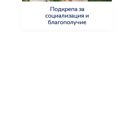
Подкрепа за
социализация и
благополучие
ЦСОП „Д-р Петър Берон“
гр. Хасково
НАЧАЛО
ИСТОРИЯ
ЕКИП
НОРМАТИВНИ ДОКУМЕНТИ
КАБИНЕТИ
СЪБИТИЯ
ГАЛЕРИЯ
КОНТАКТИ