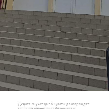
Децата се учат да общуват и да изграждат
социални умения чрез безопасна и