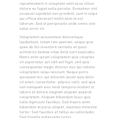
reprehenderit in voluptate velit esse cillum
dolore eu fugiat nulla pariatur. Excepteur sint
occaecat cupidatat non proident, sunt in culpa
qui officia deserunt mollit anim id est
laborum. Sed ut perspiciatis unde omnis iste
natus error sit.
Voluptatem accusantium doloremque
laudantium, totam rem aperiam, eaque ipsa
quae ab illo inventore veritatis et quasi
architecto beatae vitae dicta sunt explicabo.
Nemo enim ipsam voluptatem quia voluptas
sit aspernatur aut odit aut fugit, sed quia
consequuntur magni dolores eos qui ratione
voluptatem sequi nesciunt. Neque porro
quisquam est, qui dolorem ipsum quia dolor
sit amet, consectetur, adipisci velit, sed quia
non numquam eius modi tempora incidunt ut
labore et dolore magnam aliquam quaerat
voluptatem. Aliquam bibendum lacus quis
nulla dignissim faucibus. Sed mauris enim,
bibendum at purus aliquet, maximus molestie
tortor. Sed faucibus et tellus eu sollicitudin.
Sed fringilla malesuada luctus.