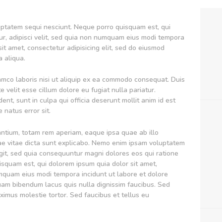
КОНТАКТИ
uptatem sequi nesciunt. Neque porro quisquam est, qui
ur, adipisci velit, sed quia non numquam eius modi tempora
it amet, consectetur adipisicing elit, sed do eiusmod
 aliqua.
lamco laboris nisi ut aliquip ex ea commodo consequat. Duis
e velit esse cillum dolore eu fugiat nulla pariatur.
nt, sunt in culpa qui officia deserunt mollit anim id est
 natus error sit.
tium, totam rem aperiam, eaque ipsa quae ab illo
atae vitae dicta sunt explicabo. Nemo enim ipsam voluptatem
ugit, sed quia consequuntur magni dolores eos qui ratione
squam est, qui dolorem ipsum quia dolor sit amet,
umquam eius modi tempora incidunt ut labore et dolore
m bibendum lacus quis nulla dignissim faucibus. Sed
imus molestie tortor. Sed faucibus et tellus eu