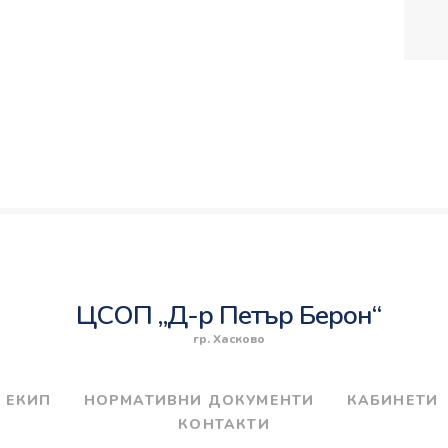
ЦСОП „Д-р Петър Берон“
гр. Хасково
ЕКИП
НОРМАТИВНИ ДОКУМЕНТИ
КАБИНЕТИ
КОНТАКТИ