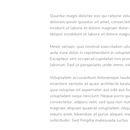
Quuntur magni dolores eos qui ratione vol
dolorem ipsum quiaolor sit amet, consectet
incidunt ut labore et dolore magnam dolor s
tempor incididunt ut labore et dolore magna
Minim veniam, quis nostrud exercitation ul
aute irure dolor in reprehenderit in voluptat
Excepteur sint occaecat cupidatat non proide
laborum. Sed ut perspiciatis unde omnis iste
Voluptatem accusantium doloremque laudan
inventore veritatis et quasi architecto be
quia voluptas sit aspernatur aut odit aut f
voluptatem sequi nesciunt. Neque porro qui
consectetur, adipisci velit, sed quia non n
magnam aliquam quaerat voluptatem. Aliqua
mauris enim, bibendum at purus aliquet, max
sollicitudin. Sed fringilla malesuada luctus.