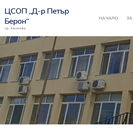
ЦСОП „Д-р Петър
НАЧАЛО
ЗА
Берон“
гр. Хасково