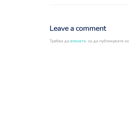
Leave a comment
Трябва да
влезете
, за да публикувате к