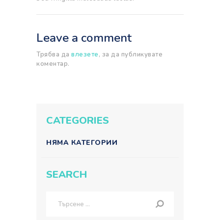
Leave a comment
Трябва да
влезете
, за да публикувате
коментар.
CATEGORIES
НЯМА КАТЕГОРИИ
SEARCH
Търсене
за: