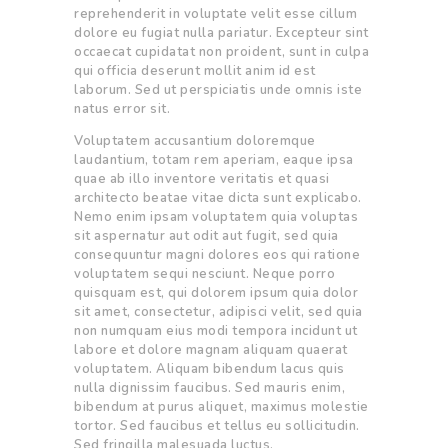
reprehenderit in voluptate velit esse cillum
dolore eu fugiat nulla pariatur. Excepteur sint
occaecat cupidatat non proident, sunt in culpa
qui officia deserunt mollit anim id est
laborum. Sed ut perspiciatis unde omnis iste
natus error sit.
Voluptatem accusantium doloremque
laudantium, totam rem aperiam, eaque ipsa
quae ab illo inventore veritatis et quasi
architecto beatae vitae dicta sunt explicabo.
Nemo enim ipsam voluptatem quia voluptas
sit aspernatur aut odit aut fugit, sed quia
consequuntur magni dolores eos qui ratione
voluptatem sequi nesciunt. Neque porro
quisquam est, qui dolorem ipsum quia dolor
sit amet, consectetur, adipisci velit, sed quia
non numquam eius modi tempora incidunt ut
labore et dolore magnam aliquam quaerat
voluptatem. Aliquam bibendum lacus quis
nulla dignissim faucibus. Sed mauris enim,
bibendum at purus aliquet, maximus molestie
tortor. Sed faucibus et tellus eu sollicitudin.
Sed fringilla malesuada luctus.